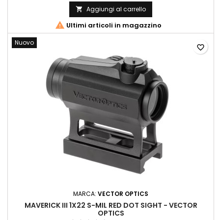
Aggiungi al carrello


Ultimi articoli in magazzino
Nuovo
favorite_border
MARCA:
VECTOR OPTICS
MAVERICK III 1X22 S-MIL RED DOT SIGHT - VECTOR
OPTICS