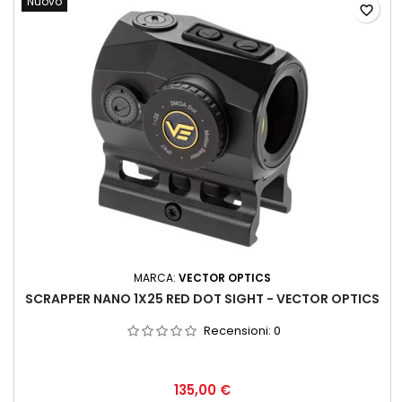
Nuovo
favorite_border
MARCA:
VECTOR OPTICS
SCRAPPER NANO 1X25 RED DOT SIGHT - VECTOR OPTICS
Recensioni:
0
135,00 €