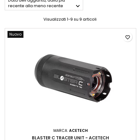
Data dell'aggiunta, dalla più

recente alla meno recente
Visualizzati 1-9 su 9 articoli
Nuovo
favorite_border
MARCA:
ACETECH
BLASTER C TRACER UNIT - ACETECH