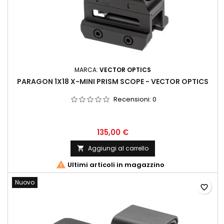
MARCA:
VECTOR OPTICS
PARAGON 1X18 X-MINI PRISM SCOPE - VECTOR OPTICS
Recensioni:
0
135,00 €
Aggiungi al carrello


Ultimi articoli in magazzino
Nuovo
favorite_border