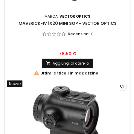
MARCA:
VECTOR OPTICS
MAVERICK-IV 1X20 MINI SOP - VECTOR OPTICS
Recensioni:
0
78,50 €
Aggiungi al carrello


Ultimi articoli in magazzino
Nuovo
favorite_border