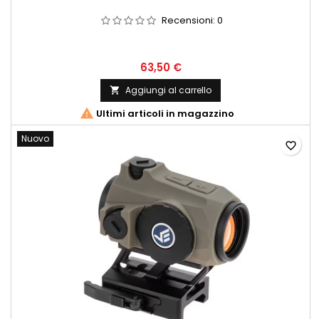
Recensioni:
0
63,50 €
Aggiungi al carrello


Ultimi articoli in magazzino
Nuovo
favorite_border