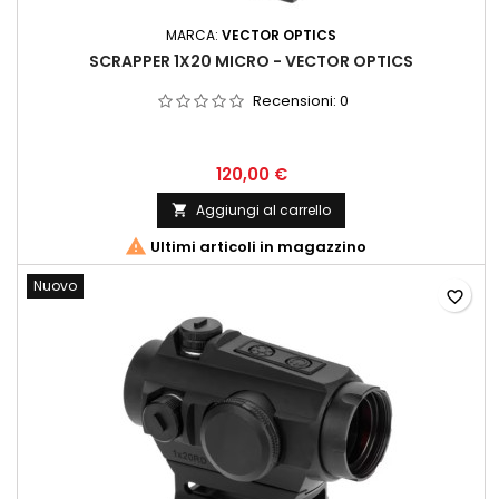
MARCA:
VECTOR OPTICS
SCRAPPER 1X20 MICRO - VECTOR OPTICS
Recensioni:
0
120,00 €
Aggiungi al carrello


Ultimi articoli in magazzino
Nuovo
favorite_border