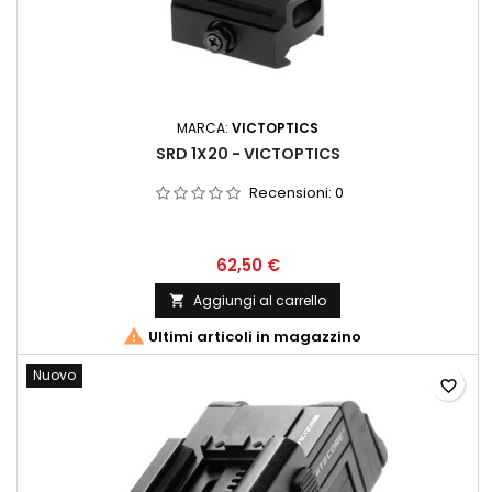
MARCA:
VICTOPTICS
SRD 1X20 - VICTOPTICS
Recensioni:
0
62,50 €
Aggiungi al carrello


Ultimi articoli in magazzino
Nuovo
favorite_border