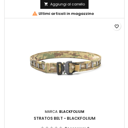
Aggiungi al carrello


Ultimi articoli in magazzino
favorite_border
MARCA:
BLACKFOLIUM
STRATOS BELT - BLACKFOLIUM