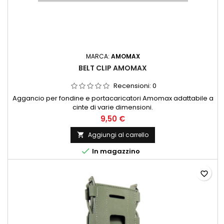
MARCA:
AMOMAX
BELT CLIP AMOMAX
Recensioni:
0
Aggancio per fondine e portacaricatori Amomax adattabile a
cinte di varie dimensioni.
9,50 €
Aggiungi al carrello


In magazzino
favorite_border