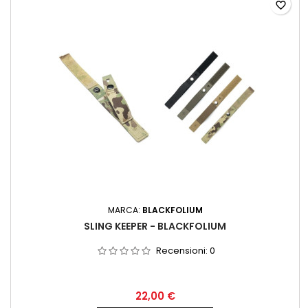
favorite_border
MARCA:
BLACKFOLIUM
SLING KEEPER - BLACKFOLIUM
Recensioni:
0
22,00 €