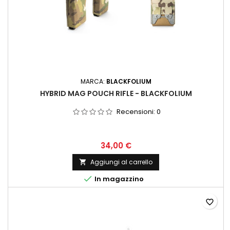
MARCA:
BLACKFOLIUM
HYBRID MAG POUCH RIFLE - BLACKFOLIUM
Recensioni:
0
34,00 €
Aggiungi al carrello


In magazzino
favorite_border