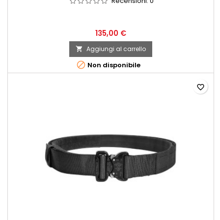
Recensioni:
0
135,00 €
Aggiungi al carrello


Non disponibile
favorite_border