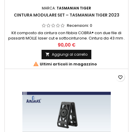
MARCA:
TASMANIAN TIGER
CINTURA MODULARE SET – TASMANIAN TIGER 2023
Recensioni:
0
Kit composto da cintura con fibbia COBRA® con due file di
passanti MOLLE laser cut e sottocinturone. Cintura da 43 mm .
Lunghezze Taglia S: ca. 90 centimetri – max. 105 cm/M: ca. 100
90,00 €
centimetri – max. 115 cm/lunghezza: ca. 115 centimetri – max.
127 cm / XL: ca. 125 centimetri – max. 135 cm (misura senza
Aggiungi al carrello

fibbia COBRA®) Pesi: Taglia S: 350 g, Taglia M: 380...

Ultimi articoli in magazzino
favorite_border