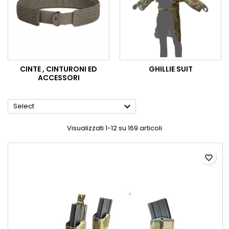
CINTE , CINTURONI ED
GHILLIE SUIT
ACCESSORI

Select
Visualizzati 1-12 su 169 articoli
favorite_border