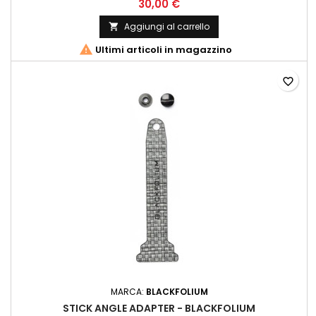
30,00 €
Aggiungi al carrello


Ultimi articoli in magazzino
favorite_border
MARCA:
BLACKFOLIUM
STICK ANGLE ADAPTER - BLACKFOLIUM