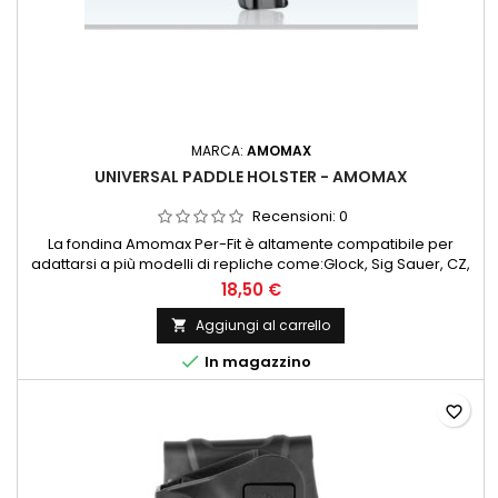
MARCA:
AMOMAX
UNIVERSAL PADDLE HOLSTER - AMOMAX
Recensioni:
0
La fondina Amomax Per-Fit è altamente compatibile per
adattarsi a più modelli di repliche come:Glock, Sig Sauer, CZ,
Ruger, Springfield Armory, Beretta, Smith & Wesson, serie 1911
18,50 €
e così via.La maggior parte degli appassionati di tiro
possiede più di 1 replica quindi risulta un ottimo prodotto
Aggiungi al carrello

versatile

In magazzino
favorite_border