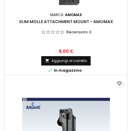
MARCA:
AMOMAX
SLIM MOLLE ATTACHMENT MOUNT - AMOMAX
Recensioni:
0
8,00 €
Aggiungi al carrello


In magazzino
favorite_border