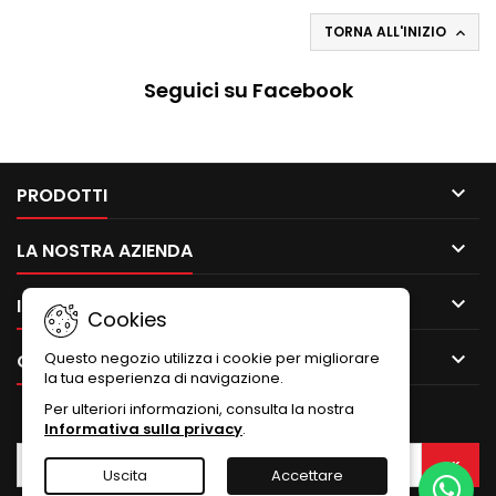
TORNA ALL'INIZIO

Seguici su Facebook

PRODOTTI

LA NOSTRA AZIENDA

IL TUO ACCOUNT
Cookies

Questo negozio utilizza i cookie per migliorare
CONTATTO
la tua esperienza di navigazione.
Per ulteriori informazioni, consulta la nostra
NEWSLETTER
Informativa sulla privacy
.
Uscita
Accettare